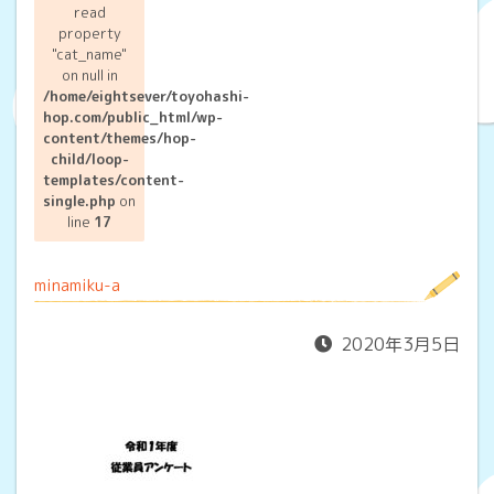
read
property
"cat_name"
on null in
/home/eightsever/toyohashi-
hop.com/public_html/wp-
content/themes/hop-
child/loop-
templates/content-
single.php
on
line
17
minamiku-a
2020年3月5日