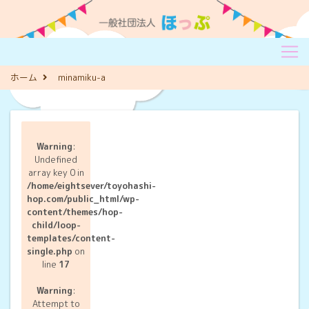
ホーム
minamiku-a
Warning
:
Undefined
array key 0 in
/home/eightsever/toyohashi-
hop.com/public_html/wp-
content/themes/hop-
child/loop-
templates/content-
single.php
on
line
17
Warning
:
Attempt to