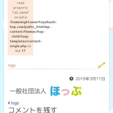
read
property
"cat_name"
on null in
/home/eightsever/toyohashi-
hop.com/public_html/wp-
content/themes/hop-
child/loop-
templates/content-
single.php
on
line
17
logo
2019年3月11日
投稿ナビゲーション
logo
コメントを残す