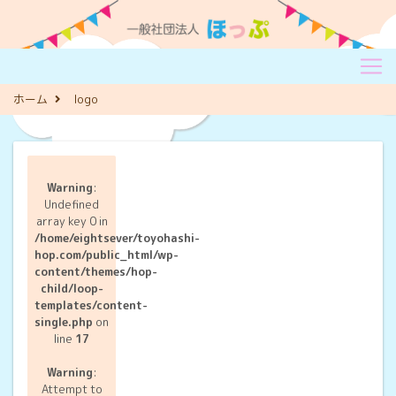
ホーム
logo
Warning
:
Undefined
array key 0 in
/home/eightsever/toyohashi-
hop.com/public_html/wp-
content/themes/hop-
child/loop-
templates/content-
single.php
on
line
17
Warning
:
Attempt to