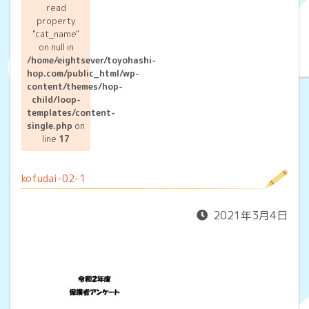
read
property
"cat_name"
on null in
/home/eightsever/toyohashi-
hop.com/public_html/wp-
content/themes/hop-
child/loop-
templates/content-
single.php
on
line
17
kofudai-02-1
2021年3月4日