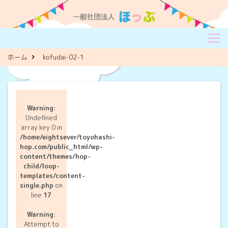
ホーム
kofudai-02-1
Warning
:
Undefined
array key 0 in
/home/eightsever/toyohashi-
hop.com/public_html/wp-
content/themes/hop-
child/loop-
templates/content-
single.php
on
line
17
Warning
:
Attempt to