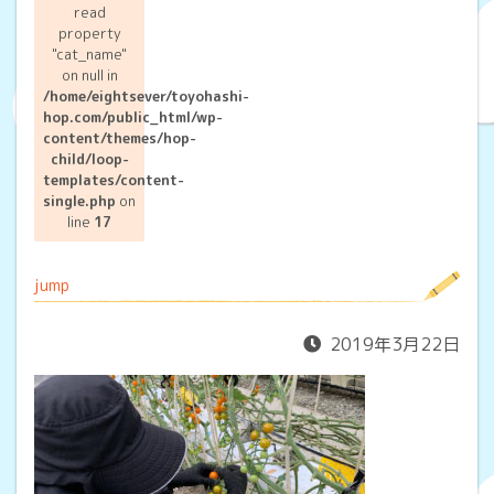
read
property
"cat_name"
on null in
/home/eightsever/toyohashi-
hop.com/public_html/wp-
content/themes/hop-
child/loop-
templates/content-
single.php
on
line
17
jump
2019年3月22日