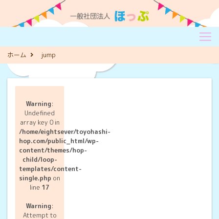
ホーム
jump
Warning
:
Undefined
array key 0 in
/home/eightsever/toyohashi-
hop.com/public_html/wp-
content/themes/hop-
child/loop-
templates/content-
single.php
on
line
17
Warning
:
Attempt to