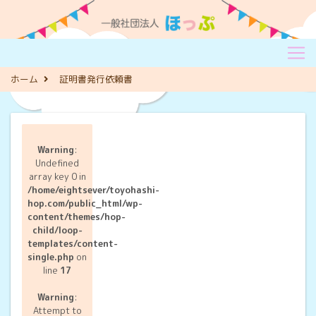
ホーム
証明書発行依頼書
Warning
:
Undefined
array key 0 in
/home/eightsever/toyohashi-
hop.com/public_html/wp-
content/themes/hop-
child/loop-
templates/content-
single.php
on
line
17
Warning
:
Attempt to