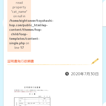
read
property
"cat_name"
on null in
/home/eightsever/toyohashi-
hop.com/public_html/wp-
content/themes/hop-
child/loop-
templates/content-
single.php
on
line
17
証明書発行依頼書
2020年7月30日