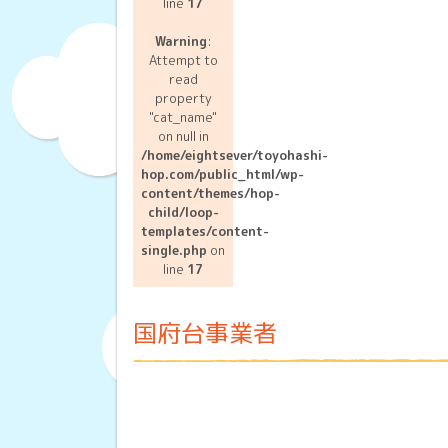
line
17
Warning
:
Attempt to
read
property
"cat_name"
on null in
/home/eightsever/toyohashi-
hop.com/public_html/wp-
content/themes/hop-
child/loop-
templates/content-
single.php
on
line
17
国府台事業者