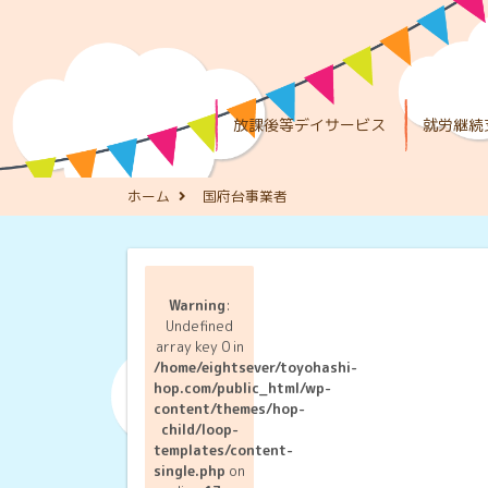
放課後等デイサービス
就労継続
ホーム
国府台事業者
Warning
:
Undefined
array key 0 in
/home/eightsever/toyohashi-
hop.com/public_html/wp-
content/themes/hop-
child/loop-
templates/content-
single.php
on