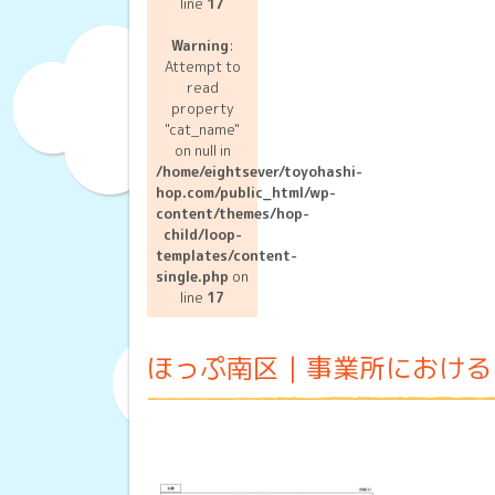
line
17
Warning
:
Attempt to
read
property
"cat_name"
on null in
/home/eightsever/toyohashi-
hop.com/public_html/wp-
content/themes/hop-
child/loop-
templates/content-
single.php
on
line
17
ほっぷ南区｜事業所におけ